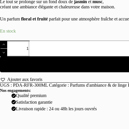
Le tout se prolonge sur un fond doux de
jasmin
et
musc
,
créant une ambiance élégante et chaleureuse dans votre maison.
Un parfum
floral et fruité
parfait pour une atmosphère fraîche et accuei
En stock
quantité
de
Parfum
d'ambiance
Rosée
Fruitée
300ml
Ajouter aux favoris
UGS :
PDA-RFR-300ML
Catégorie :
Parfums d'ambiance & de linge
Nos engagements:
Qualité premium
Satisfaction garantie
Livraison rapide : 24 ou 48h les jours ouvrés