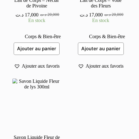
Lait de Corps – Nectar
Lait de Corps – Voile
de Pivoine
des Fleurs
د.ت
17,000
د.ت
17,000
د.ت
20,000
د.ت
20,000
Le
Le
Le
Le
En stock
En stock
prix
prix
prix
prix
initial
actuel
initial
actuel
était :
est :
était :
est :
Corps & Bien-être
Corps & Bien-être
20,000 د.ت.
17,000 د.ت.
20,000 د.ت.
17,000 د.ت.
Ajouter au panier
Ajouter au panier
Ajouter aux favoris
Ajouter aux favoris
Savon Liquide Fleur de