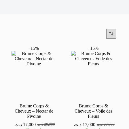
-15%
-15%
Brume Corps &
Brume Corps &
Cheveux – Nectar de
Cheveux – Voile des
Pivoine
Fleurs
د.ت
17,000
د.ت
17,000
د.ت
20,000
د.ت
20,000
Le
Le
Le
Le