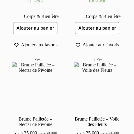
En stock
En stock
prix
prix
prix
prix
initial
actuel
initial
actuel
était :
est :
était :
est :
Corps & Bien-être
Corps & Bien-être
20,000 د.ت.
17,000 د.ت.
20,000 د.ت.
17,000 د.ت.
Ajouter au panier
Ajouter au panier
Ajouter aux favoris
Ajouter aux favoris
-17%
-17%
Brume Pailletée –
Brume Pailletée – Voile
Nectar de Pivoine
des Fleurs
د.ت
25,000
د.ت
25,000
د.ت
30,000
د.ت
30,000