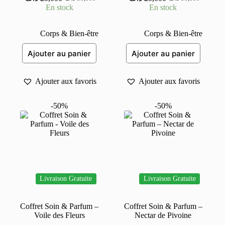
Le
Le
Le
Le
En stock
En stock
prix
prix
prix
prix
initial
actuel
initial
actuel
était :
est :
était :
est :
Corps & Bien-être
Corps & Bien-être
30,000 د.ت.
25,000 د.ت.
30,000 د.ت.
25,000 د.ت.
Ajouter au panier
Ajouter au panier
Ajouter aux favoris
Ajouter aux favoris
-50%
-50%
Livraison Gratuite
Livraison Gratuite
Coffret Soin & Parfum –
Coffret Soin & Parfum –
Voile des Fleurs
Nectar de Pivoine