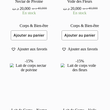
Nectar de Pivoine
Voile des Fleurs
د.ت
20,000
د.ت
20,000
د.ت
40,000
د.ت
40,000
Le
Le
Le
Le
En stock
En stock
prix
prix
prix
prix
initial
actuel
initial
actuel
était :
est :
était :
est :
Corps & Bien-être
Corps & Bien-être
40,000 د.ت.
20,000 د.ت.
40,000 د.ت.
20,000 د.ت.
Ajouter au panier
Ajouter au panier
Ajouter aux favoris
Ajouter aux favoris
-15%
-15%