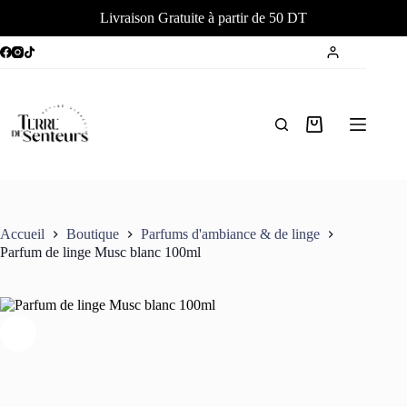
Livraison Gratuite à partir de 50 DT
Passer
au
contenu
Panier
d’achat
Accueil
Boutique
Parfums d'ambiance & de linge
Parfum de linge Musc blanc 100ml