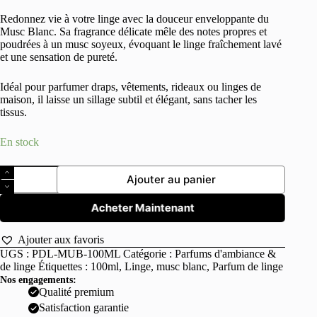
Redonnez vie à votre linge avec la douceur enveloppante du
Musc Blanc. Sa fragrance délicate mêle des notes propres et
poudrées à un musc soyeux, évoquant le linge fraîchement lavé
et une sensation de pureté.
Idéal pour parfumer draps, vêtements, rideaux ou linges de
maison, il laisse un sillage subtil et élégant, sans tacher les
tissus.
En stock
quantité
Ajouter au panier
de
Parfum
de
Acheter Maintenant
linge
Musc
Ajouter aux favoris
blanc
UGS :
PDL-MUB-100ML
Catégorie :
Parfums d'ambiance &
100ml
de linge
Étiquettes :
100ml
,
Linge
,
musc blanc
,
Parfum de linge
Nos engagements:
Qualité premium
Satisfaction garantie