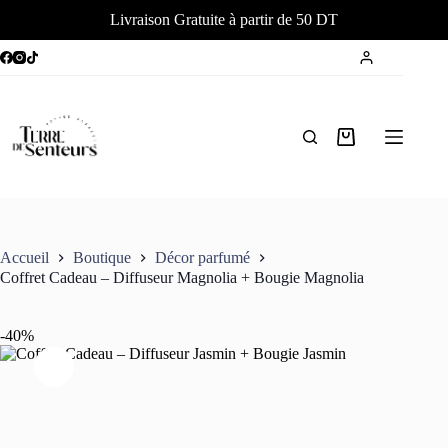
Livraison Gratuite à partir de 50 DT
Passer
au
contenu
Panier
d’achat
Accueil
Boutique
Décor parfumé
Coffret Cadeau – Diffuseur Magnolia + Bougie Magnolia
-40%