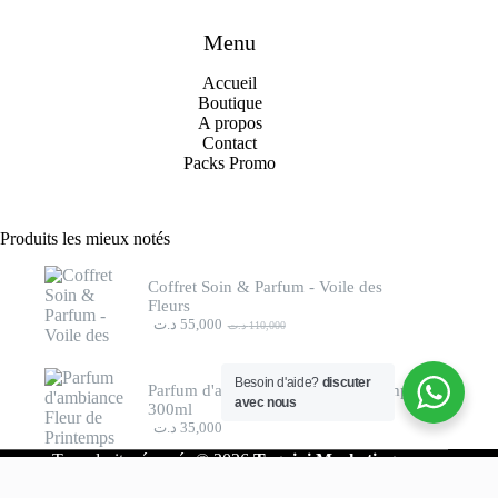
Menu
Accueil
Boutique
A propo
s
Contact
Packs Promo
Produits les mieux notés
Coffret Soin & Parfum - Voile des
Fleurs
د.ت
55,000
د.ت
110,000
Le
Le
prix
prix
initial
actuel
Besoin d'aide?
discuter
était :
est :
Parfum d'ambiance Fleur de Printemps
110,000 د.ت.
55,000 د.ت.
avec nous
300ml
د.ت
35,000
Tous droits réservés © 2026
Taguini Marketing