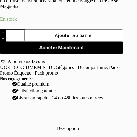
un diffuseur à bâtonnets Magnolia et une bougie en cire de soja
était :
est :
Magnolia.
100,000 د.ت.
60,000 د.ت.
En stock
quantité
Ajouter au panier
de
Coffret
Cadeau
Acheter Maintenant
–
Diffuseur
Ajouter aux favoris
Magnolia
UGS :
CCG-DMBM-STD
Catégories :
Décor parfumé
,
Packs
+
Promo
Étiquette :
Pack promo
Bougie
Magnolia
Nos engagements:
Qualité premium
Satisfaction garantie
Livraison rapide : 24 ou 48h les jours ouvrés
Description