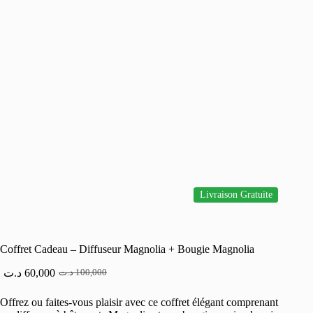
Livraison Gratuite
Coffret Cadeau – Diffuseur Magnolia + Bougie Magnolia
د.ت
60,000
د.ت
100,000
Le
Le
prix
prix
Offrez ou faites-vous plaisir avec ce coffret élégant comprenant
initial
actuel