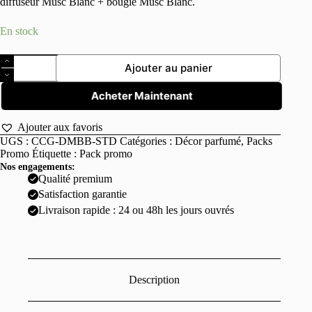
diffuseur Musc Blanc + bougie Musc Blanc.
était :
est :
100,000 د.ت.
60,000 د.ت.
En stock
quantité
Ajouter au panier
de
Coffret
Cadeau
Acheter Maintenant
–
Diffuseur
Ajouter aux favoris
Musc
UGS :
CCG-DMBB-STD
Catégories :
Décor parfumé
,
Packs
Blanc
Promo
Étiquette :
Pack promo
+
Bougie
Nos engagements:
Musc
Qualité premium
Blanc
Satisfaction garantie
Livraison rapide : 24 ou 48h les jours ouvrés
Description