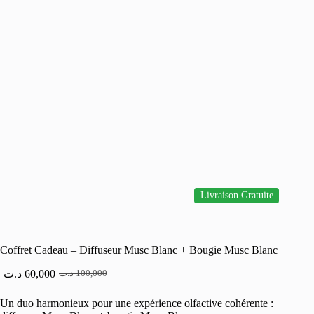
Livraison Gratuite
Coffret Cadeau – Diffuseur Musc Blanc + Bougie Musc Blanc
د.ت
60,000
د.ت
100,000
Le
Le
prix
prix
Un duo harmonieux pour une expérience olfactive cohérente :
initial
actuel