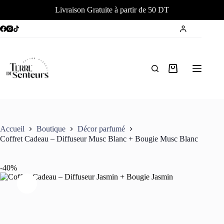
Livraison Gratuite à partir de 50 DT
Passer
au
contenu
Panier
d’achat
Accueil
Boutique
Décor parfumé
Coffret Cadeau – Diffuseur Musc Blanc + Bougie Musc Blanc
-40%