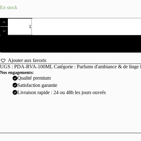
En stock
quantité
de
Parfum
d'ambiance
Rose
Vanille
100ml
Ajouter aux favoris
UGS :
PDA-RVA-100ML
Catégorie :
Parfums d'ambiance & de linge
Nos engagements:
Qualité premium
Satisfaction garantie
Livraison rapide : 24 ou 48h les jours ouvrés