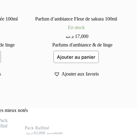
tée 100ml
Parfum d’ambiance Fleur de sakura 100ml
En stock
د.ت
17,000
e linge
Parfums d'ambiance & de linge
Ajouter au panier
s
Ajouter aux favoris
les mieux notés
Pack Raffiné
د.ت
65,000
د.ت
130,000
Le
Le