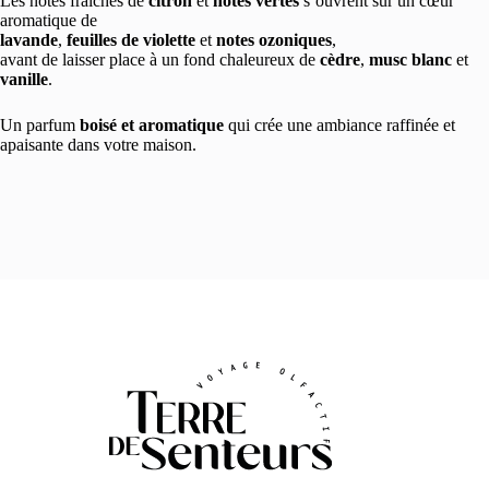
Les notes fraîches de
citron
et
notes vertes
s’ouvrent sur un cœur
aromatique de
lavande
,
feuilles de violette
et
notes ozoniques
,
avant de laisser place à un fond chaleureux de
cèdre
,
musc blanc
et
vanille
.
Un parfum
boisé et aromatique
qui crée une ambiance raffinée et
apaisante dans votre maison.