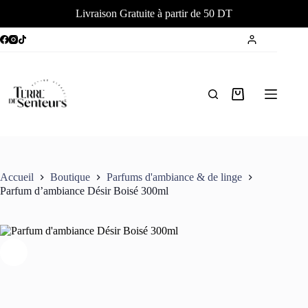
Livraison Gratuite à partir de 50 DT
Passer
au
contenu
Panier
d’achat
Accueil
Boutique
Parfums d'ambiance & de linge
Parfum d’ambiance Désir Boisé 300ml