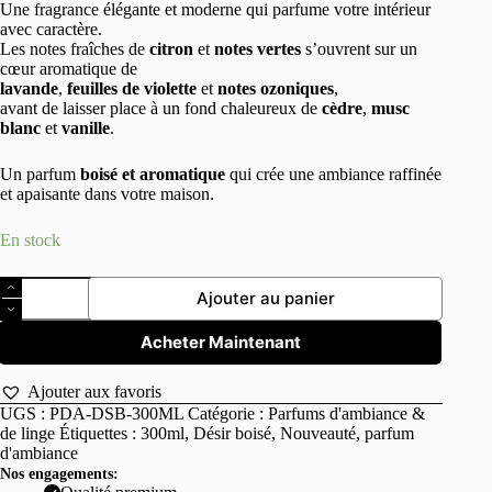
Une fragrance élégante et moderne qui parfume votre intérieur
avec caractère.
Les notes fraîches de
citron
et
notes vertes
s’ouvrent sur un
cœur aromatique de
lavande
,
feuilles de violette
et
notes ozoniques
,
avant de laisser place à un fond chaleureux de
cèdre
,
musc
blanc
et
vanille
.
Un parfum
boisé et aromatique
qui crée une ambiance raffinée
et apaisante dans votre maison.
En stock
quantité
Ajouter au panier
de
Parfum
d'ambiance
Acheter Maintenant
Désir
Boisé
Ajouter aux favoris
300ml
UGS :
PDA-DSB-300ML
Catégorie :
Parfums d'ambiance &
de linge
Étiquettes :
300ml
,
Désir boisé
,
Nouveauté
,
parfum
d'ambiance
Nos engagements: