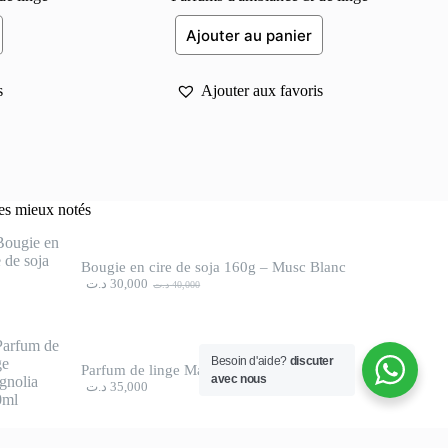
Ajouter au panier
s
Ajouter aux favoris
les mieux notés
Bougie en cire de soja 160g – Musc Blanc
د.ت
30,000
د.ت
40,000
Le
Le
prix
prix
initial
actuel
était :
est :
40,000 د.ت.
30,000 د.ت.
Besoin d'aide?
discuter
Parfum de linge Magnolia 300ml
avec nous
د.ت
35,000