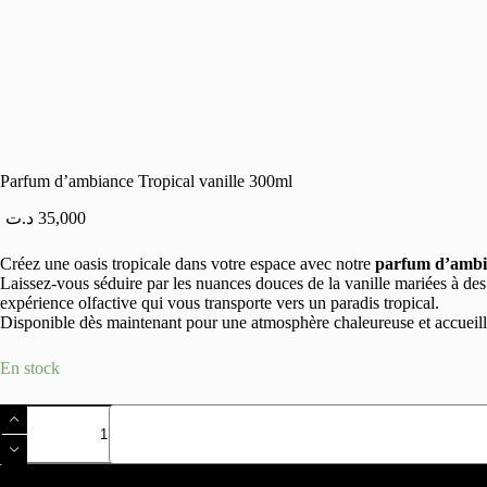
Parfum d’ambiance Tropical vanille 300ml
د.ت
35,000
Créez une oasis tropicale dans votre espace avec notre
parfum d’ambia
Laissez-vous séduire par les nuances douces de la vanille mariées à de
expérience olfactive qui vous transporte vers un paradis tropical.
Disponible dès maintenant pour une atmosphère chaleureuse et accueill
En stock
quantité
de
Parfum
d'ambiance
Tropical