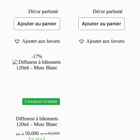
initial
actuel
initial
actuel
était :
est :
était :
est :
Décor parfumé
Décor parfumé
60,000 د.ت.
50,000 د.ت.
60,000 د.ت.
50,000 د.ت.
Ajouter au panier
Ajouter au panier
Ajouter aux favoris
Ajouter aux favoris
-17%
Livraison Gratuite
Diffuseur à bâtonnets
120ml – Musc Blanc
د.ت
50,000
د.ت
60,000
Le
Le
En stock