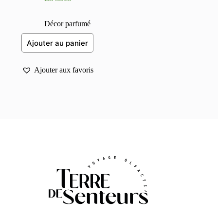
prix
prix
initial
actuel
était :
est :
Décor parfumé
60,000 د.ت.
50,000 د.ت.
Ajouter au panier
Ajouter aux favoris