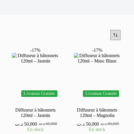
-17%
-17%
Livraison Gratuite
Livraison Gratuite
Diffuseur à bâtonnets
Diffuseur à bâtonnets
120ml – Jasmin
120ml – Magnolia
د.ت
50,000
د.ت
50,000
د.ت
60,000
د.ت
60,000
Le
Le
Le
Le
En stock
En stock
prix
prix
prix
prix