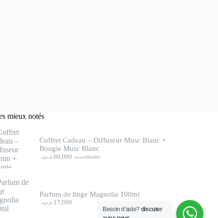
les mieux notés
Coffret Cadeau – Diffuseur Musc Blanc +
Bougie Musc Blanc
د.ت
60,000
د.ت
100,000
Le
Le
prix
prix
initial
actuel
était :
est :
100,000 د.ت.
60,000 د.ت.
Parfum de linge Magnolia 100ml
د.ت
17,000
Besoin d'aide?
discuter