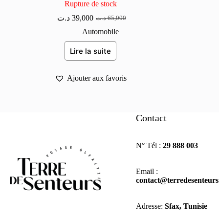
Rupture de stock
د.ت
39,000
د.ت
65,000
Le
Le
prix
prix
Automobile
initial
actuel
était :
est :
Lire la suite
65,000 د.ت.
39,000 د.ت.
Ajouter aux favoris
Contact
N° Tél :
29 888 003
Email :
contact@terredesenteur
Adresse:
Sfax, Tunisie