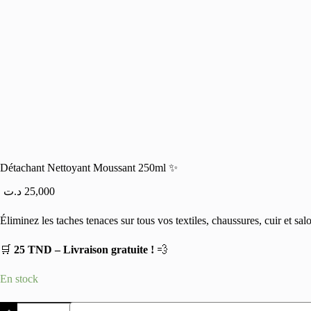
Détachant Nettoyant Moussant 250ml ✨
د.ت
25,000
Éliminez les taches tenaces sur tous vos textiles, chaussures, cuir et 
🛒
25 TND – Livraison gratuite !
💨
En stock
quantité