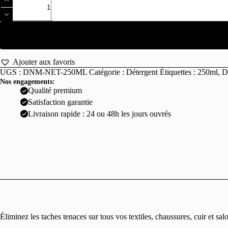
de
Détachant
Nettoyant
Moussant
250ml
✨
Ajouter aux favoris
UGS :
DNM-NET-250ML
Catégorie :
Détergent
Étiquettes :
250ml
,
D
Nos engagements:
Qualité premium
Satisfaction garantie
Livraison rapide : 24 ou 48h les jours ouvrés
Éliminez les taches tenaces sur tous vos textiles, chaussures, cuir et 